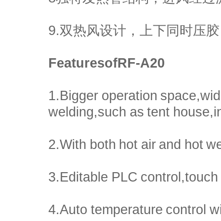
9.双热风设计，上下同时压胶
FeaturesofRF-A20
1.Bigger operation space,wid
welding,such as tent house,in
2.With both hot air and hot w
3.Editable PLC control,touch
4.Auto temperature control wi