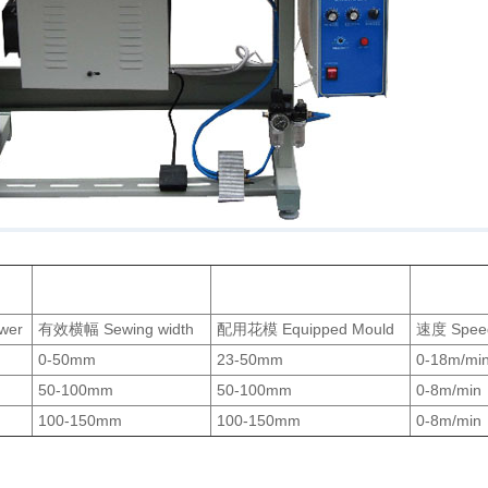
wer
有效横幅 Sewing width
配用花模 Equipped Mould
速度 Spee
0-50mm
23-50mm
0-18m/mi
50-100mm
50-100mm
0-8m/min
100-150mm
100-150mm
0-8m/min