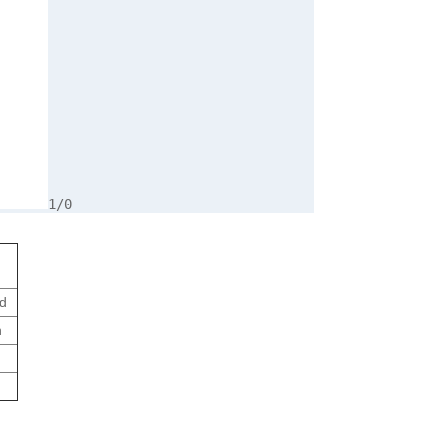
1/0
d
n