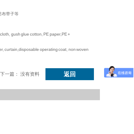
纺布带子等
n cloth, gush glue cotton, PE paper,PE +
over, curtain,disposable operating coat, non woven
返回
下一篇：
没有资料