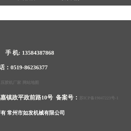
手 机: 13584387868
电话：0519-86236377
m
压胶机厂家
网站地图
礼嘉镇政平政前路10号 备案号：
苏ICP备19047223号-1
有 常州市如发机械有限公司